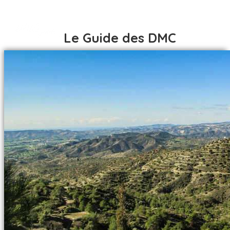
Le Guide des DMC
ACCUEIL
DESTINATIONS
AFRIQUE
ACCUEIL
AFRIQUE DU SUD
DESTINATIONS
ALGÉRIE
AFRIQUE
BÉNIN
AFRIQUE DU SUD
BOTSWANA
ALGÉRIE
BURKINA FASO
BÉNIN
CÔTE D IVOIRE