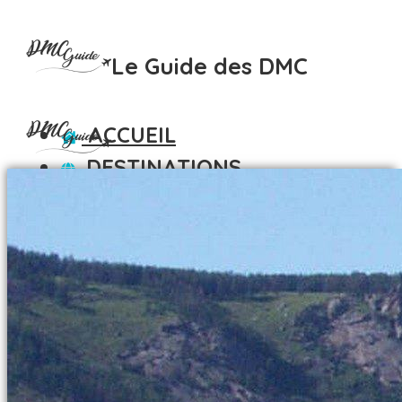
Le Guide des DMC
ACCUEIL
DESTINATIONS
AFRIQUE
ACCUEIL
AFRIQUE DU SUD
DESTINATIONS
ALGÉRIE
AFRIQUE
BÉNIN
AFRIQUE DU SUD
BOTSWANA
ALGÉRIE
BURKINA FASO
BÉNIN
CÔTE D IVOIRE