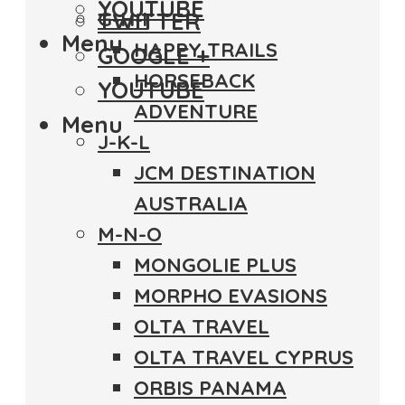
YOUTUBE
TWITTER
G-H-i
Menu
HAPPY TRAILS
GOOGLE +
HORSEBACK
YOUTUBE
ADVENTURE
Menu
J-K-L
JCM DESTINATION
AUSTRALIA
M-N-O
MONGOLIE PLUS
MORPHO EVASIONS
OLTA TRAVEL
OLTA TRAVEL CYPRUS
ORBIS PANAMA