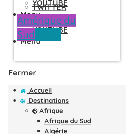
YOUTUBE
TWITTER
Menu
GOOGLE +
Amérique du
YOUTUBE
Sud
Pérou
Menu
Fermer
Accueil
Destinations
Afrique
Afrique du Sud
Algérie