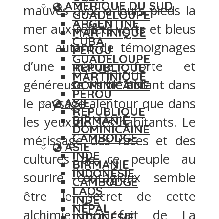
AMÉRIQUE DU SUD
mauves avec à leurs pieds la
GUADELOUPE
ARGENTINE
mer aux reflets verts et bleus
MARTINIQUE
CUBA
sont autant de témoignages
PÉROU
GUADELOUPE
d’une nature forte et
RÉPUBLIQUE
MARTINIQUE
généreuse visible autant dans
DOMINICAINE
PÉROU
le paysage alentour que dans
ASIE
RÉPUBLIQUE
BIRMANIE
les yeux de ses habitants. Le
DOMINICAINE
CAMBODGE
métissage des races et des
ASIE
INDE
cultures de ce peuple au
BIRMANIE
INDONÉSIE
sourire contagieux semble
CAMBODGE
LAOS
être le secret de cette
INDE
NÉPAL
alchimie qui fait de La
INDONÉSIE