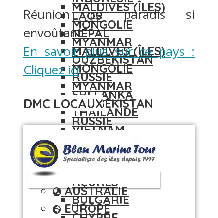
MALDIVES (ÎLES)
Réunion ce paradis si
LAOS
MONGOLIE
envoûtant.
NÉPAL
MYANMAR
En savoir plus sur ce pays :
MALDIVES (ÎLES)
OUZBÉKISTAN
MONGOLIE
Cliquez ici
RUSSIE
MYANMAR
SRI LANKA
DMC LOCAUX
OUZBÉKISTAN
THAÏLANDE
RUSSIE
VIETNAM
SRI LANKA
AUSTRALIE
THAÏLANDE
EUROPE
VIETNAM
AÇORES
AUSTRALIE
BULGARIE
EUROPE
CHYPRE