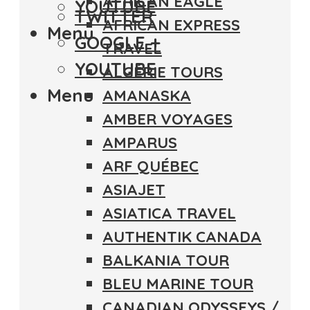
AFRICAN EAGLE
YOUTUBE
TWITTER
AFRICAN EXPRESS
Menu
GOOGLE +
TRAVEL
YOUTUBE
ALGÉRIE TOURS
Menu
AMANASKA
AMBER VOYAGES
AMPARUS
ARF QUÉBEC
ASIAJET
ASIATICA TRAVEL
AUTHENTIK CANADA
BALKANIA TOUR
BLEU MARINE TOUR
CANADIAN ODYSSEYS /