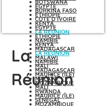
BOTSWANA
EGYPTE
BURKINA FASO
ETHIOPIE
CÔTE D IVOIRE
KENYA
EGYPTE
LA RÉUNION
ETHIOPIE
NAMIBIE
KENYA
MADAGASCAR
La
LA RÉUNION
MALAWI
NAMIBIE
MALI
MADAGASCAR
Réunion
MAURICE (ÎLE)
MALAWI
MOZAMBIQUE
MALI
RWANDA
MAURICE (ÎLE)
SÉNÉGAL
MOZAMBIQUE