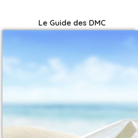
Le Guide des DMC
ACCUEIL
DESTINATIONS
AFRIQUE
ACCUEIL
AFRIQUE DU SUD
DESTINATIONS
ALGÉRIE
AFRIQUE
BÉNIN
AFRIQUE DU SUD
BOTSWANA
ALGÉRIE
BURKINA FASO
BÉNIN
CÔTE D IVOIRE