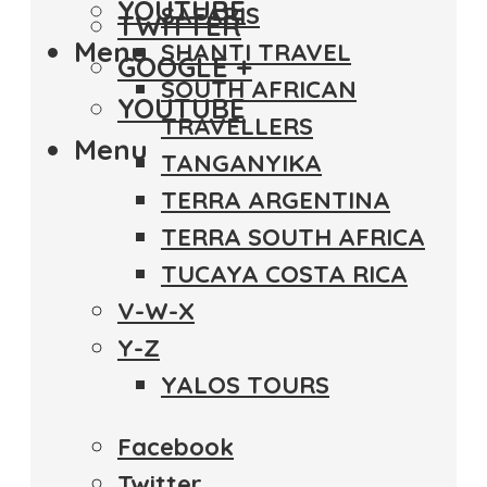
YOUTUBE
SAFARIS
TWITTER
Menu
SHANTI TRAVEL
GOOGLE +
SOUTH AFRICAN
YOUTUBE
TRAVELLERS
Menu
TANGANYIKA
TERRA ARGENTINA
TERRA SOUTH AFRICA
TUCAYA COSTA RICA
V-W-X
Y-Z
YALOS TOURS
Facebook
Twitter