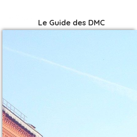
Le Guide des DMC
ACCUEIL
DESTINATIONS
AFRIQUE
ACCUEIL
AFRIQUE DU SUD
DESTINATIONS
ALGÉRIE
AFRIQUE
BÉNIN
AFRIQUE DU SUD
BOTSWANA
ALGÉRIE
BURKINA FASO
BÉNIN
CÔTE D IVOIRE