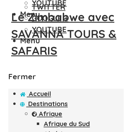
YOUTUBE
TWITTER
Menu
Le Zimbabwe avec
GOOGLE +
YOUTUBE
SAVANNA TOURS &
Menu
SAFARIS
Fermer
Accueil
Destinations
Afrique
Afrique du Sud