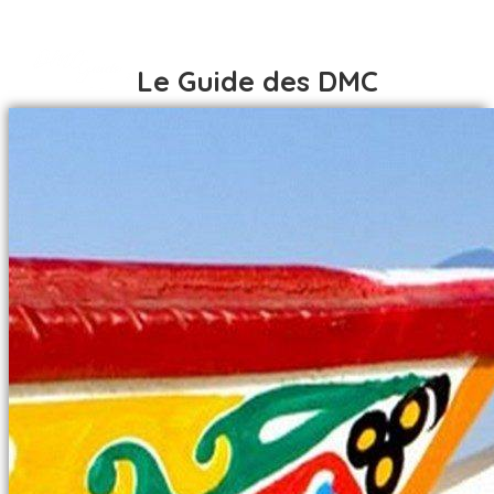
Le Guide des DMC
ACCUEIL
DESTINATIONS
AFRIQUE
ACCUEIL
AFRIQUE DU SUD
DESTINATIONS
ALGÉRIE
AFRIQUE
BÉNIN
AFRIQUE DU SUD
BOTSWANA
ALGÉRIE
BURKINA FASO
BÉNIN
CÔTE D IVOIRE