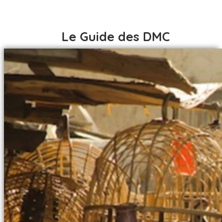
Le Guide des DMC
ACCUEIL
DESTINATIONS
AFRIQUE
ACCUEIL
AFRIQUE DU SUD
DESTINATIONS
ALGÉRIE
AFRIQUE
BÉNIN
AFRIQUE DU SUD
BOTSWANA
ALGÉRIE
BURKINA FASO
BÉNIN
CÔTE D IVOIRE