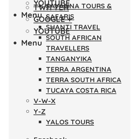
YOUTUBE
SAVANNA TOURS &
TWITTER
Menu
SAFARIS
GOOGLE +
SHANTI TRAVEL
YOUTUBE
SOUTH AFRICAN
Menu
TRAVELLERS
TANGANYIKA
TERRA ARGENTINA
TERRA SOUTH AFRICA
TUCAYA COSTA RICA
V-W-X
Y-Z
YALOS TOURS