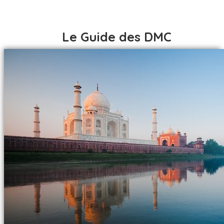
Le Guide des DMC
ACCUEIL
DESTINATIONS
AFRIQUE
ACCUEIL
AFRIQUE DU SUD
DESTINATIONS
ALGÉRIE
AFRIQUE
BÉNIN
AFRIQUE DU SUD
BOTSWANA
ALGÉRIE
BURKINA FASO
BÉNIN
CÔTE D IVOIRE