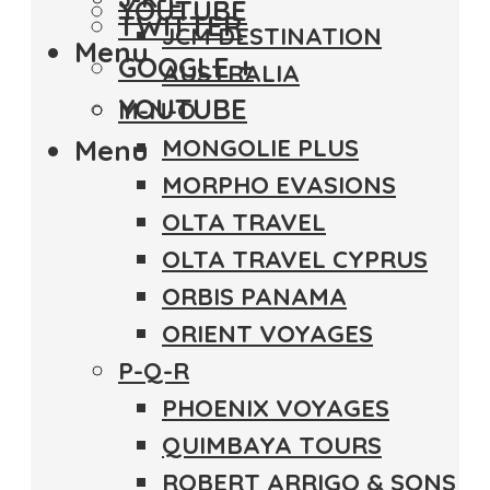
YOUTUBE
TWITTER
JCM DESTINATION
Menu
GOOGLE +
AUSTRALIA
YOUTUBE
M-N-O
Menu
MONGOLIE PLUS
MORPHO EVASIONS
OLTA TRAVEL
OLTA TRAVEL CYPRUS
ORBIS PANAMA
ORIENT VOYAGES
P-Q-R
PHOENIX VOYAGES
QUIMBAYA TOURS
ROBERT ARRIGO & SONS