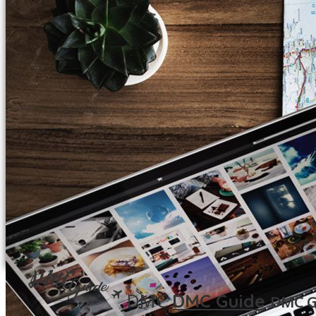
BOTSWANA
EGYPTE
BURKINA FASO
ETHIOPIE
CÔTE D IVOIRE
KENYA
EGYPTE
LA RÉUNION
ETHIOPIE
NAMIBIE
KENYA
MADAGASCAR
LA RÉUNION
MALAWI
NAMIBIE
MALI
MADAGASCAR
MAURICE (ÎLE)
MALAWI
MOZAMBIQUE
MALI
RWANDA
MAURICE (ÎLE)
SÉNÉGAL
DMC
DMC Guide
DMC G
MOZAMBIQUE