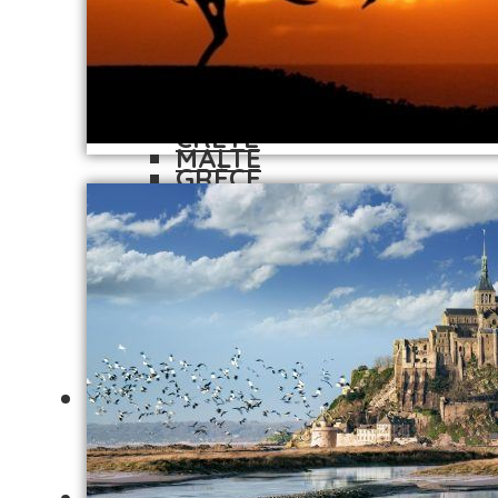
AÇORES
CRÈTE
BULGARIE
GRÈCE
CHYPRE
MACÉDOINE
CRÈTE
MALTE
GRÈCE
POLOGNE
MACÉDOINE
ROUMANIE
MALTE
ROYAUME UNI
POLOGNE
SERBIE
ROUMANIE
LISTE DES PAYS
ROYAUME UNI
TROUVER UN DMC
SERBIE
A-B-C
LISTE DES PAYS
ABBEY IRELAND & UK