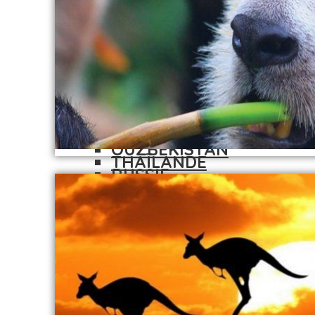
MALDIVES (ÎLES)
LAOS
MONGOLIE
NÉPAL
MYANMAR
MALDIVES (ÎLES)
OUZBÉKISTAN
MONGOLIE
RUSSIE
MYANMAR
SRI LANKA
OUZBÉKISTAN
THAÏLANDE
RUSSIE
VIETNAM
SRI LANKA
AUSTRALIE
THAÏLANDE
EUROPE
VIETNAM
AÇORES
AUSTRALIE
BULGARIE
EUROPE
CHYPRE