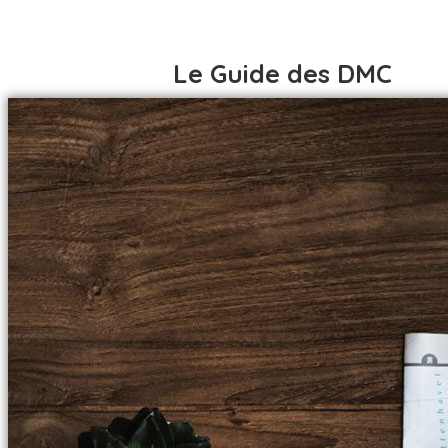
Le Guide des DMC
ACCUEIL
DESTINATIONS
AFRIQUE
ACCUEIL
AFRIQUE DU SUD
DESTINATIONS
ALGÉRIE
AFRIQUE
BÉNIN
AFRIQUE DU SUD
BOTSWANA
ALGÉRIE
BURKINA FASO
BÉNIN
CÔTE D IVOIRE