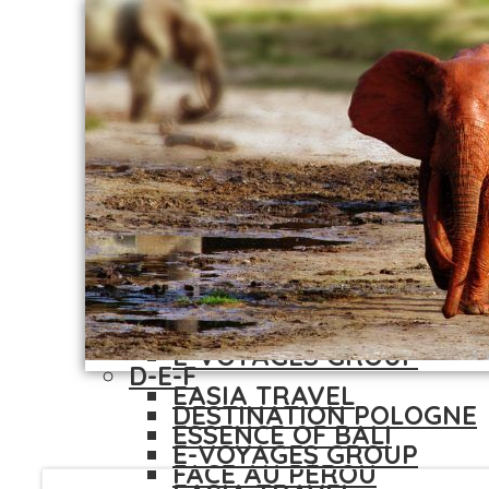
AUTHENTIK CANADA
ASIAJET
BALKANIA TOUR
ASIATICA TRAVEL
BLEU MARINE TOUR
AUTHENTIK CANADA
CANADIAN ODYSSEYS /
BALKANIA TOUR
ODYTOURS
BLEU MARINE TOUR
CHEOPS TRAVEL
CANADIAN ODYSSEYS /
CREATIVE TOURS
ODYTOURS
D-E-F
CHEOPS TRAVEL
DESTINATION POLOGNE
CREATIVE TOURS
E-VOYAGES GROUP
D-E-F
EASIA TRAVEL
DESTINATION POLOGNE
ESSENCE OF BALI
E-VOYAGES GROUP
FACE AU PÉROU