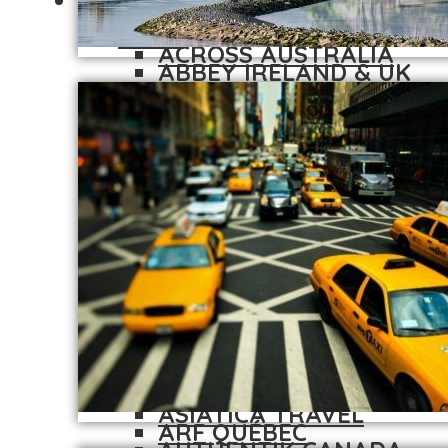
TROUVER UN DMC
ACME TOURS
A-B-C
ACROSS AUSTRALIA
ABBEY IRELAND & UK
AFRICAN EAGLE
ACME TOURS
AFRICAN EXPRESS
ACROSS AUSTRALIA
TRAVEL
AFRICAN EAGLE
ALGÉRIE TOURS
AFRICAN EXPRESS
AMANASKA
TRAVEL
AMBER VOYAGES
ALGÉRIE TOURS
AMPARUS
AMANASKA
ARF QUÉBEC
AMBER VOYAGES
ASIAJET
AMPARUS
ASIATICA TRAVEL
ARF QUÉBEC